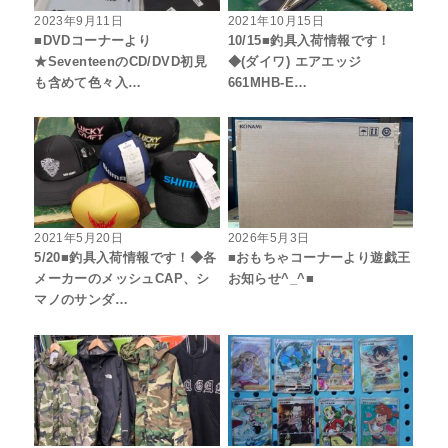
2023年9月11日
2021年10月15日
■DVDコーナーより
10/15■釣具入荷情報です！
★SeventeenのCD/DVD初見
◆(ダイワ) エアエッジ
も含めて色々入…
661MHB-E…
2021年5月20日
2026年5月3日
5/20■釣具入荷情報です！◆各
■おもちゃコーナーより遊戯王
メーカーのメッシュCAP、シ
お知らせ^_^■
マノのサンダ…