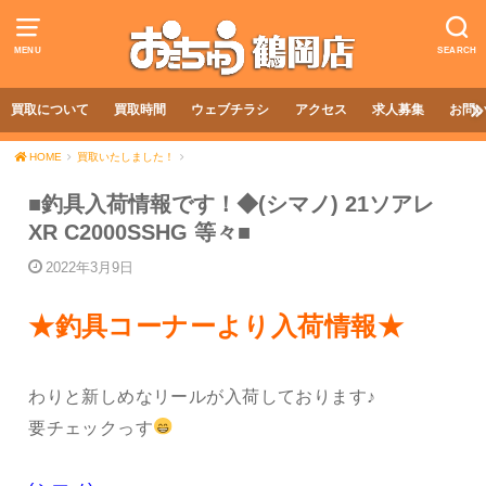
MENU
SEARCH
買取について
買取時間
ウェブチラシ
アクセス
求人募集
お問
HOME
買取いたしました！
■釣具入荷情報です！◆(シマノ) 21ソアレ
XR C2000SSHG 等々■
2022年3月9日
★釣具コーナーより入荷情報★
わりと新しめなリールが入荷しております♪
要チェックっす