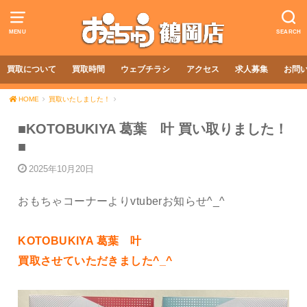
MENU
SEARCH
買取について
買取時間
ウェブチラシ
アクセス
求人募集
お問
HOME
買取いたしました！
■KOTOBUKIYA 葛葉 叶 買い取りました！
■
2025年10月20日
おもちゃコーナーよりvtuberお知らせ^_^
KOTOBUKIYA 葛葉 叶
買取させていただきました^_^