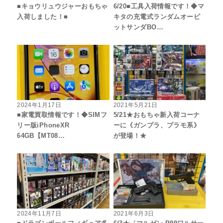
■キョウリュウジャーおもちゃ
6/20■工具入荷情報です！◆マ
入荷しました！■
キタの充電式ランダムオービ
ットサンダBO…
2024年1月17日
2021年5月21日
■家電買取情報です！◆SIMフ
5/21★おもちゃ新入荷コーナ
リー版iPhoneXR
ーに《ガンプラ、プラモ系》
64GB【MT08…
が登場！★
2024年11月7日
2021年6月3日