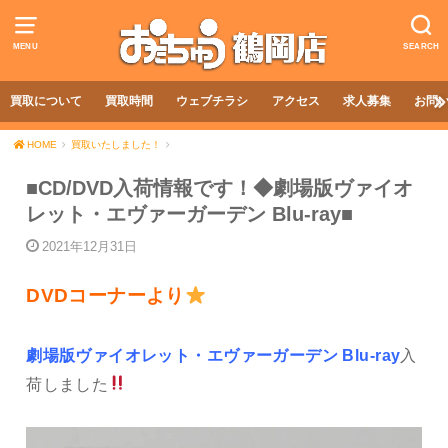
MENU
SEARCH
買取について
買取時間
ウェブチラシ
アクセス
求人募集
お問
HOME
買取いたしました！
■CD/DVD入荷情報です！◆劇場版ヴァイオ
レット・エヴァーガーデン Blu-ray■
2021年12月31日
DVDコーナーより
劇場版ヴァイオレット・エヴァーガーデン Blu-ray
入
荷しました