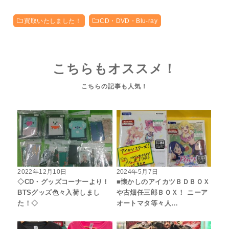
買取いたしました！
CD・DVD・Blu-ray
こちらもオススメ！
2022年12月10日
2024年5月7日
◇CD・グッズコーナーより！
■懐かしのアイカツＢＤＢＯＸ
BTSグッズ色々入荷しまし
や古畑任三郎ＢＯＸ！ ニーア
た！◇
オートマタ等々人…