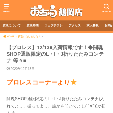
MENU
SEARCH
買取について
買取時間
ウェブチラシ
アクセス
求人募集
お問
HOME
買取いたしました！
【プロレス】12/13■入荷情報です！◆闘魂
SHOP通販限定のL・I・J折りたたみコンテ
ナ 等々■
2020年12月13日
プロレスコーナーより
闘魂SHOP通販限定のL・I・J折りたたみコンテナ(入
れてよし、撮ってよし、誰かを叩いてよし( ﾟ∀ﾟ))が初