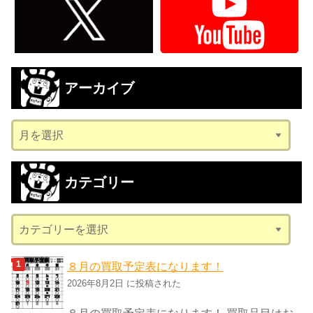
アーカイブ
ア
ー
カ
カテゴリー
イ
ブ
カ
テ
ゴ
８月の買取予定表になります！
リ
2026年8月2日 に投稿された
ー
８月の買取予定表になります！ 買取品目はお