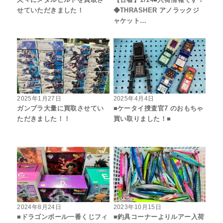
久々にメタルビルドを買取さ
【古着】1/14■入荷情報です！
せていただきました！
◆THRASHER アノラックジ
ャケット…
2025年1月27日
2025年4月4日
ガンプラ大量に買取させてい
■ケータイ捜査官7 のおもちゃ
ただきました！！
買い取りました！■
2024年8月24日
2023年10月15日
■ドラゴンボール一番くじフィ
■釣具コーナーよりルアー入荷