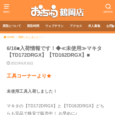
MENU
SEARCH
買取について
買取時間
ウェブチラシ
アクセス
求人募集
お問
HOME
買取いたしました！
6/16■入荷情報です！◆≪未使用≫マキタ
【TD172DRGX】【TD162DRGX】■
2021年6月16日
工具コーナーより★
未使用工具入荷しました！
マキタの【TD172DRGX】と【TD162DRGX】どち
らも完品で格安で販売中！ お早めに♪