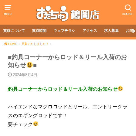
MENU
SEARCH
買取について
買取時間
ウェブチラシ
アクセス
求人募集
お問
HOME
買取いたしました！
■釣具コーナーからロッド＆リール入荷のお
知らせ
■
2024年8月4日
釣具コーナーからロッド＆リール入荷のお知らせ
ハイエンドなマグロロッドとリール、エントリークラ
スのエギングロッドです！
要チェック