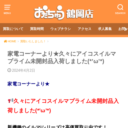
MENU
SEARCH
買取について
買取時間
ウェブチラシ
アクセス
求人募集
お問
HOME
買取いたしました！
家電コーナーより★久々にアイコスイルマ
プライム未開封品入荷しました(*’ω’*)
2024年4月2日
家電コーナーより★
久々にアイコスイルマプライム未開封品入
荷しました(*’ω’*)
新機種のイルマiシリーズは高価買取り中です！