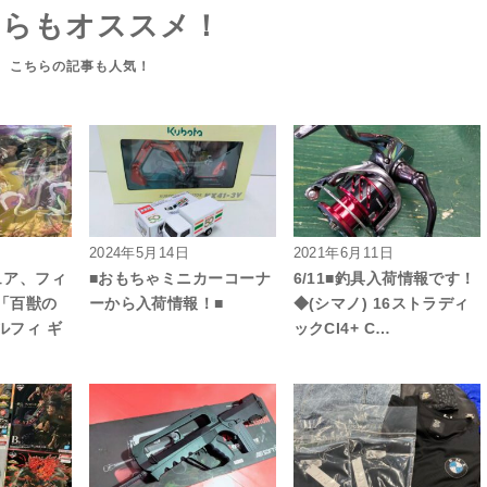
ちらもオススメ！
2024年5月14日
2021年6月11日
ュア、フィ
■おもちゃミニカーコーナ
6/11■釣具入荷情報です！
「百獣の
ーから入荷情報！■
◆(シマノ) 16ストラディ
ルフィ ギ
ックCI4+ C…