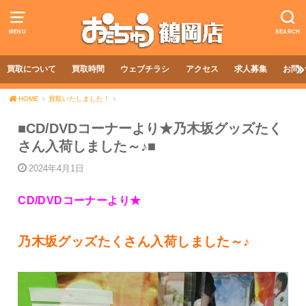
MENU
SEARCH
買取について
買取時間
ウェブチラシ
アクセス
求人募集
お問
HOME
買取いたしました！
■CD/DVDコーナーより★乃木坂グッズたく
さん入荷しました～♪■
2024年4月1日
CD/DVDコーナーより★
乃木坂グッズたくさん入荷しました～♪