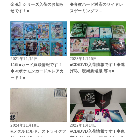
金魂】シリーズ入荷のお知ら
◆各種ハード対応のワイヤレ
せです！■
スゲーミングマ…
2021年11月5日
2023年1月15日
11/5■カード買取情報です！
■CD/DVD入荷情報です！◆逃
◆≪ポケモンカード≫レアカ
げ恥、呪術劇場版 等々■
ード！■
2024年11月18日
2022年1月14日
■メタルビルド、ストライクフ
■CD/DVD入荷情報です！◆東