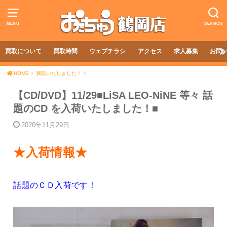
MENU
SEARCH
買取について
買取時間
ウェブチラシ
アクセス
求人募集
お問
HOME
買取いたしました！
【CD/DVD】11/29■LiSA LEO-NiNE 等々 話
題のCD を入荷いたしました！■
2020年11月29日
★入荷情報★
話題のＣＤ入荷です！