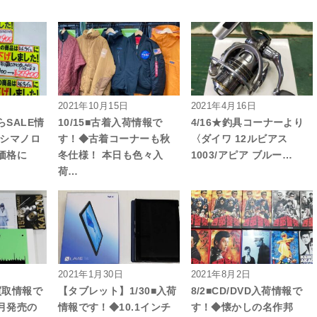
2021年10月15日
2021年4月16日
SALE情
10/15■古着入荷情報で
4/16★釣具コーナーより
 シマノロ
す！◆古着コーナーも秋
〈ダイワ 12ルビアス
価格に
冬仕様！ 本日も色々入
1003/アピア ブルー…
荷…
2021年1月30日
2021年8月2日
D買取情報で
【タブレット】1/30■入荷
8/2■CD/DVD入荷情報で
月発売の
情報です！◆10.1インチ
す！◆懐かしの名作邦