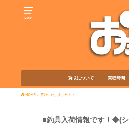
MENU
買取について
買取時間
HOME
買取いたしました！
■釣具入荷情報です！◆(シマノ