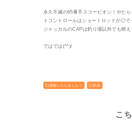
永久不滅の65番手スコーピオン！やた
トコントロールはショートロッドが◎で
ジャッカルのCAPは釣り場以外でも映
ではでは(^^)/
買取いたしました！
釣具
こ