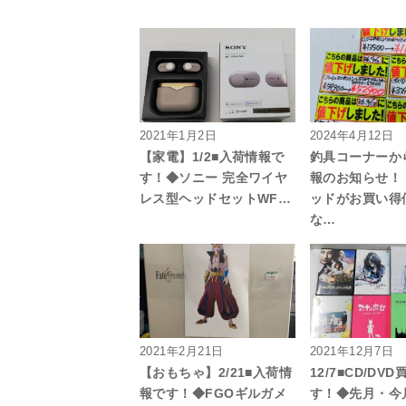
2021年1月2日
2024年4月12日
【家電】1/2■入荷情報で
釣具コーナーから
す！◆ソニー 完全ワイヤ
報のお知らせ！
レス型ヘッドセットWF…
ッドがお買い得
な…
2021年2月21日
2021年12月7日
【おもちゃ】2/21■入荷情
12/7■CD/DV
報です！◆FGOギルガメ
す！◆先月・今