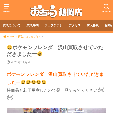
MENU
SEARCH
買取について
買取時間
ウェブチラシ
アクセス
求人募集
お問
HOME
買取いたしました！
ポケモンフレンダ 沢山買取させていた
だきましたー
2024年11月9日
ポケモンフレンダ 沢山買取させていただきま
したー
特価品も若干用意したので是非見てみてください☝️☝️
☝️☝️