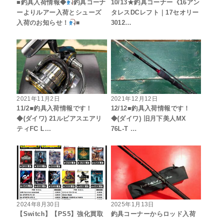
■釣具入荷情報◆
釣具コーナ
10/13★釣具コーナー《16アン
ーよりルアー入荷とシューズ
タレスDCレフト｜17セオリー
入荷のお知らせ！
■
3012…
2021年11月2日
2021年12月12日
11/2■釣具入荷情報です！
12/12■釣具入荷情報です！
◆(ダイワ) 21ルビアスエアリ
◆(ダイワ) 旧月下美人MX
ティFC L…
76L-T …
2024年8月30日
2025年1月13日
【Switch】【PS5】強化買取
釣具コーナーからロッド入荷