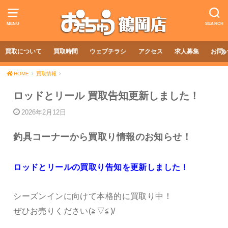
MENU
SEARCH
買取について
買取時間
ウェブチラシ
アクセス
求人募集
お問
HOME
買取情報
ロッドとリール 買取告知更新しました！
2026年2月12日
釣具コーナーから買取り情報のお知らせ！
ロッドとリールの買取り告知を更新しました！
シーズンインに向けて本格的に買取り中！
ぜひお売りください(≧▽≦)/