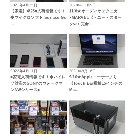
2021年4月25日
2020年11月9日
【家電】4/25■入荷情報です！
11/8★オーディオテクニカ
◆マイクロソフト Surface Go
×MARVEL《トニー・スター
…
クver 完全…
2022年4月11日
2021年9月16日
■家電入荷情報です！◆ハイレ
9/16★Appleコーナーより
ゾ対応のSONYのウォークマ
《Touch Bar搭載15インチの
ンNWシリーズ■
Ma…