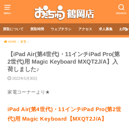
MENU
SEARCH
買取について
買取時間
ウェブチラシ
アクセス
求人募集
お問
HOME
家電
【iPad Air(第4世代)・11インチiPad Pro(第
2世代)用 Magic Keyboard MXQT2J/A】入
荷しました♪
2022年5月30日
家電コーナーより★
iPad Air(第4世代)・11インチiPad Pro(第2世
代)用 Magic Keyboard【MXQT2J/A】