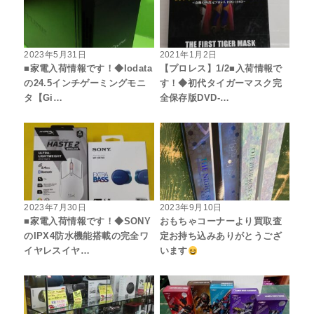
2023年5月31日
2021年1月2日
■家電入荷情報です！◆Iodata
【プロレス】1/2■入荷情報で
の24.5インチゲーミングモニ
す！◆初代タイガーマスク完
タ【Gi…
全保存版DVD-…
2023年7月30日
2023年9月10日
■家電入荷情報です！◆SONY
おもちゃコーナーより買取査
のIPX4防水機能搭載の完全ワ
定お持ち込みありがとうござ
イヤレスイヤ…
います