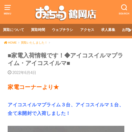
MENU
SEARCH
買取について
買取時間
ウェブチラシ
アクセス
求人募集
お問
HOME
買取いたしました！
■家電入荷情報です！◆アイコスイルマプラ
イム・アイコスイルマ■
2022年6月4日
家電コーナーより★
アイコスイルマプライム３台、アイコスイルマ１台、
全て未開封で入荷しました！