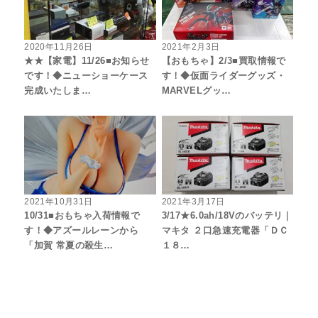
2020年11月26日
2021年2月3日
★★【家電】11/26■お知らせ
【おもちゃ】2/3■買取情報で
です！◆ニューショーケース
す！◆仮面ライダーグッズ・
完成いたしま…
MARVELグッ…
2021年10月31日
2021年3月17日
10/31■おもちゃ入荷情報で
3/17★6.0ah/18Vのバッテリ｜
す！◆アズールレーンから
マキタ ２口急速充電器「ＤＣ
「加賀 常夏の殺生…
１８…