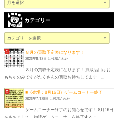
ア
ー
カ
カテゴリー
イ
ブ
カ
テ
ゴ
８月の買取予定表になります！
リ
2026年8月2日 に投稿された
ー
８月の買取予定表になります！ 買取品目はお
もちゃのみですがたくさんの買取お待ちしてます！...
■《売場：8月16日》ゲームコーナー終了...
2026年7月28日 に投稿された
ゲームコーナー終了のお知らせです！ 8月16日
をもちまして、物販ゲームコーナーを終了するこ...