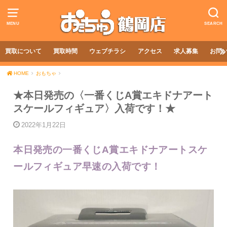
MENU
SEARCH
買取について
買取時間
ウェブチラシ
アクセス
求人募集
お問
HOME
おもちゃ
★本日発売の〈一番くじA賞エキドナアート
スケールフィギュア〉入荷です！★
2022年1月22日
本日発売の一番くじA賞エキドナアートスケ
ールフィギュア早速の入荷です！