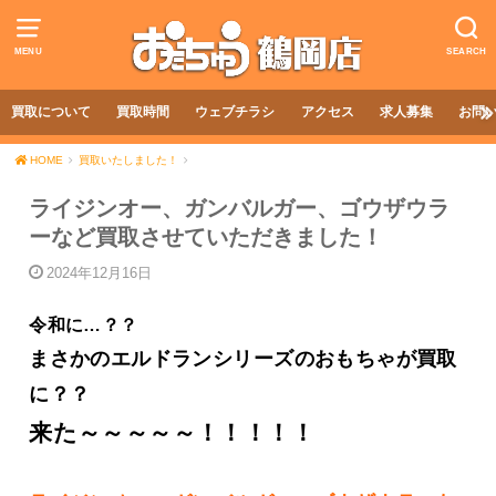
MENU
SEARCH
買取について
買取時間
ウェブチラシ
アクセス
求人募集
お問
HOME
買取いたしました！
ライジンオー、ガンバルガー、ゴウザウラ
ーなど買取させていただきました！
2024年12月16日
令和に…？？
まさかのエルドランシリーズのおもちゃが買取
に？？
来た～～～～～！！！！！