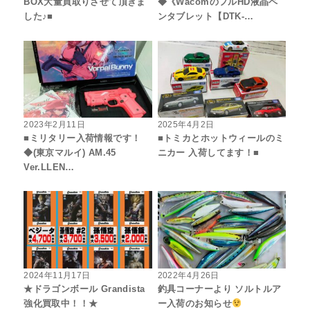
BOX大量買取りさせて頂きま
◆《WacomのフルHD液晶ペ
した♪■
ンタブレット【DTK-…
2023年2月11日
2025年4月2日
■ミリタリー入荷情報です！
■トミカとホットウィールのミ
◆(東京マルイ) AM.45
ニカー 入荷してます！■
Ver.LLEN…
2024年11月17日
2022年4月26日
★ドラゴンボール Grandista
釣具コーナーより ソルトルア
強化買取中！！★
ー入荷のお知らせ