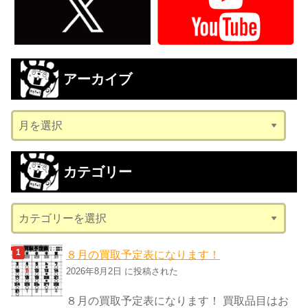
アーカイブ
ア
ー
カ
カテゴリー
イ
ブ
カ
テ
ゴ
８月の買取予定表になります！
リ
2026年8月2日 に投稿された
ー
８月の買取予定表になります！ 買取品目はお