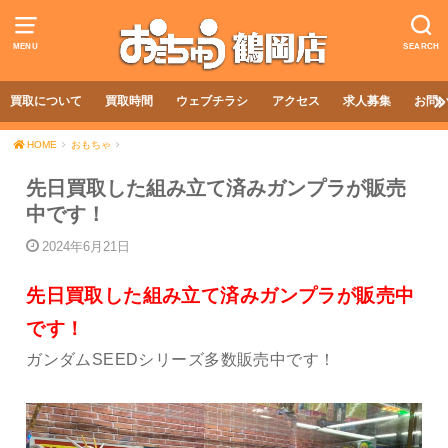
MENU
SEARCH
買取について
買取時間
ウェブチラシ
アクセス
求人募集
お問
HOME
おもちゃ
先日買取した組み立て済みガンプラが販売
中です！
2024年6月21日
先日買取した組み立て済みガンプラが販売中
です！
ガンダムSEEDシリーズ多数販売中です！