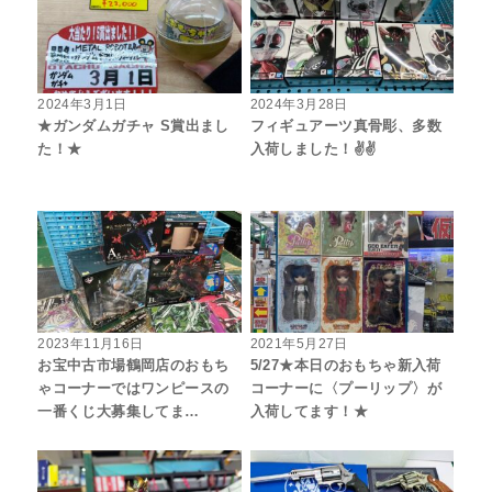
2024年3月1日
2024年3月28日
★ガンダムガチャ S賞出まし
フィギュアーツ真骨彫、多数
た！★
入荷しました！✌️✌️
2023年11月16日
2021年5月27日
お宝中古市場鶴岡店のおもち
5/27★本日のおもちゃ新入荷
ゃコーナーではワンピースの
コーナーに〈プーリップ〉が
一番くじ大募集してま…
入荷してます！★