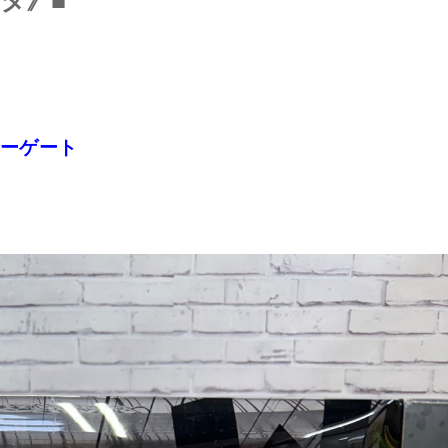
タ》■
ニューゲート