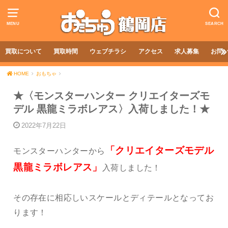
MENU
SEARCH
買取について
買取時間
ウェブチラシ
アクセス
求人募集
お問
HOME
おもちゃ
★〈モンスターハンター クリエイターズモ
デル 黒龍ミラボレアス〉入荷しました！★
2022年7月22日
「クリエイターズモデル
モンスターハンターから
黒龍ミラボレアス」
入荷しました！
その存在に相応しいスケールとディテールとなってお
ります！