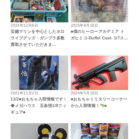
2024年12月6日
2025年8月16日
宝鐘マリンを中心としたホロ
■僕のヒーローアカデミア ト
ライブグッズ・ガンプラ多数
ガヒミコ-Duffel Coat- 1/7ス…
買取させていただきま…
2021年11月2日
2024年5月18日
11/2■おもちゃ入荷情報です！
■おもちゃミリタリーコーナー
◆メガハウス 五条悟1/8フィ
から入荷情報！
■
ギュア■