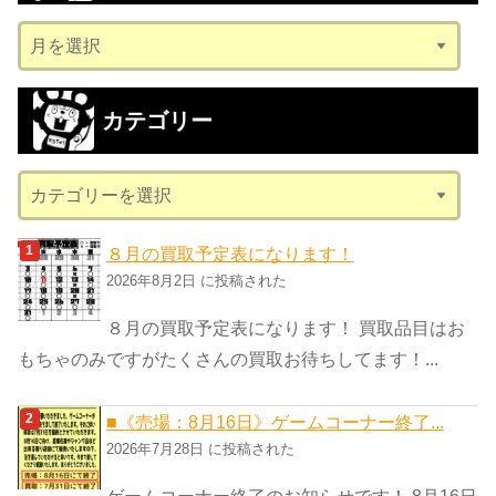
ア
ー
カ
カテゴリー
イ
ブ
カ
テ
ゴ
８月の買取予定表になります！
リ
2026年8月2日 に投稿された
ー
８月の買取予定表になります！ 買取品目はお
もちゃのみですがたくさんの買取お待ちしてます！...
■《売場：8月16日》ゲームコーナー終了...
2026年7月28日 に投稿された
ゲームコーナー終了のお知らせです！ 8月16日