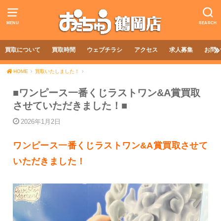
MENU
SEARCH
買取について
買取時間
ウェブチラシ
アクセス
求人募集
お問
HOME
買取いたしました！
■ワンピース一番くじラストワン&A賞買取
させていただきました！■
2026年1月2日
ワンピース一番くじラストワン&A賞買取させて
いただきました！