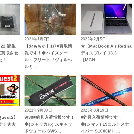
2021年1月7日
2022年2月5日
22 誕生
【おもちゃ】1/7■買取情
★〈MacBook Air Retina
点買取させ
報です！◆ハイスクー
ディスプレイ 13.3
た！
ル・フリート『ヴィルヘ
【MGN…
ルミ…
2021年9月30日
2023年8月19日
Quest2】
9/30■釣具入荷情報です！
■釣具入荷情報です！
す！★★
◆(ジャッカル) スキャッ
◆(シマノ) 15コルトスナ
ドウォール SWS…
イパー S1000MH …