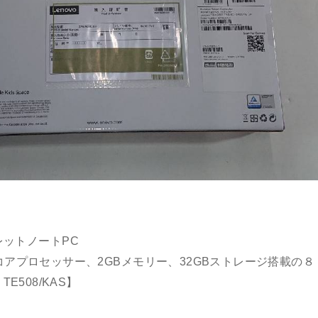
レットノートPC
Gen)】と4コアプロセッサー、2GBメモリー、32GBストレージ搭載の８
 TE508/KAS】