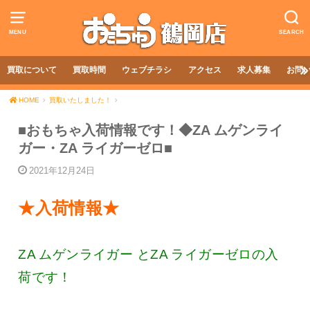
MENU
SEARCH
買取について
買取時間
ウェブチラシ
アクセス
求人募集
お問
HOME
買取いたしました！
■おもちゃ入荷情報です！◆ZA ムゲンライ
ガー・ZA ライガーゼロ■
2021年12月24日
★入荷情報★
ZA ムゲンライガー とZA ライガーゼロの入
荷です！