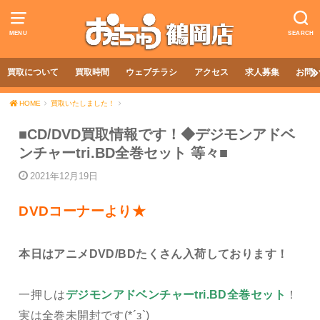
MENU
SEARCH
買取について
買取時間
ウェブチラシ
アクセス
求人募集
お問
HOME
買取いたしました！
■CD/DVD買取情報です！◆デジモンアドベ
ンチャーtri.BD全巻セット 等々■
2021年12月19日
DVDコーナーより★
本日はアニメDVD/BDたくさん入荷しております！
一押しは
デジモンアドベンチャーtri.BD全巻セット
！
実は全巻未開封です(*´з`)