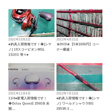
2022年10月2日
2022年4月21日
■釣具入荷情報です！◆(シマ
★DVD★【5本1000円】コー
ノ) 19スコーピオンMGL
ナー爆誕！
151XG 等々■
2021年11月4日
2022年7月12日
11/4■家電入荷情報です！
■釣具入荷情報です！◆(シマ
◆Oclus Quest2 256GB 未
ノ) ワールドシャウラBG
開…
2953R-3 …