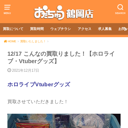
MENU
SEARCH
買取について
買取時間
ウェブチラシ
アクセス
求人募集
お問
HOME
買取いたしました！
12/17 こんなの買取りました！【ホロライ
ブ・Vtuberグッズ】
2021年12月17日
ホロライブVtuberグッズ
買取させていただきました！