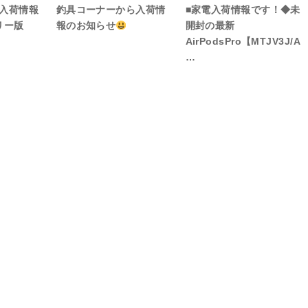
■入荷情報
釣具コーナーから入荷情
■家電入荷情報です！◆未
リー版
報のお知らせ
開封の最新
AirPodsPro【MTJV3J/A
…