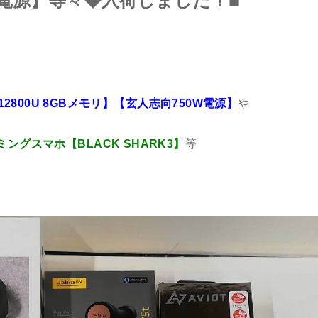
W電源】等々◆入荷しました！■
PC3-12800U 8GBメモリ】【玄人志向750W電源】
や
グスマホ【BLACK SHARK3】
等