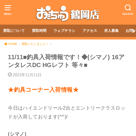
MENU
SEARCH
買取について
買取時間
ウェブチラシ
アクセス
求人募集
お問
HOME
買取いたしました！
11/11■釣具入荷情報です！◆(シマノ) 16ア
ンタレスDC HGレフト 等々■
2021年11月11日
★釣具コーナー入荷情報★
今日はハイエンドリール2台とエントリークラスロッ
ドが入荷しております(^^)/
(シマノ)