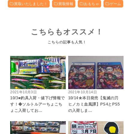
買取いたしました！
買取情報
おもちゃ
ゲーム
こちらもオススメ！
2021年10月3日
2021年10月14日
10/3■釣具入荷・値下げ情報で
10/14★本日発売【鬼滅の刃
す！◆ソルトルアーちょこち
ヒノカミ血風譚】PS4とPS5
ょこ入荷してお…
の入荷しま…