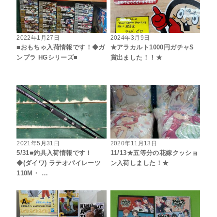
2022年1月27日
2024年3月9日
■おもちゃ入荷情報です！◆ガ
★アラカルト1000円ガチャS
ンプラ HGシリーズ■
賞出ました！！★
2021年5月31日
2020年11月13日
5/31■釣具入荷情報です！
11/13★五等分の花嫁クッショ
◆(ダイワ) ラテオパイレーツ
ン入荷しました！★
110M・ …