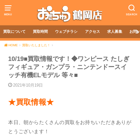
MENU
SEARCH
買取について
買取時間
ウェブチラシ
アクセス
求人募集
お問
HOME
買取いたしました！
10/19■買取情報です！◆ワンピース たしぎ
フィギュア・ガンプラ・ニンテンドースイ
ッチ有機ELモデル 等々■
2021年10月19日
★買取情報★
本日、朝からたくさんの買取をお持ちいただきありが
とうございます！