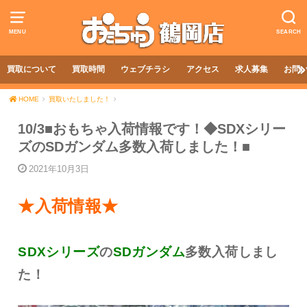
MENU
SEARCH
買取について
買取時間
ウェブチラシ
アクセス
求人募集
お問
HOME
買取いたしました！
10/3■おもちゃ入荷情報です！◆SDXシリー
ズのSDガンダム多数入荷しました！■
2021年10月3日
★入荷情報★
SDXシリーズ
の
SDガンダム
多数入荷しまし
た！