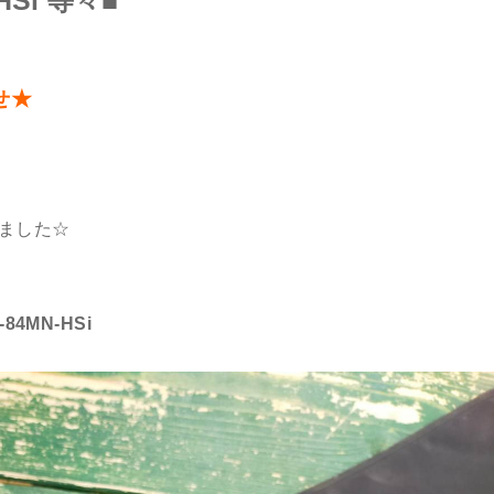
HSi 等々■
せ★
しました☆
4MN-HSi