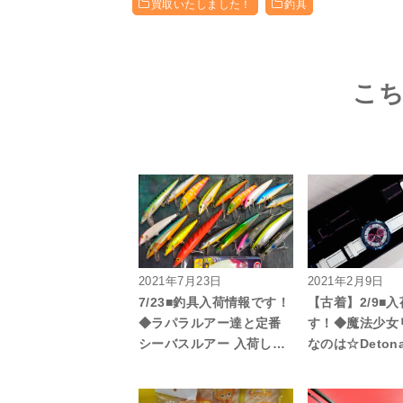
買取いたしました！
釣具
こ
2021年7月23日
2021年2月9日
7/23■釣具入荷情報です！
【古着】2/9■
◆ラパラルアー達と定番
す！◆魔法少女
シーバスルアー 入荷し…
なのは☆Detona