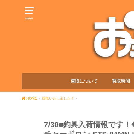
MENU
買取について
買取時間
HOME
買取いたしました！
7/30■釣具入荷情報です！