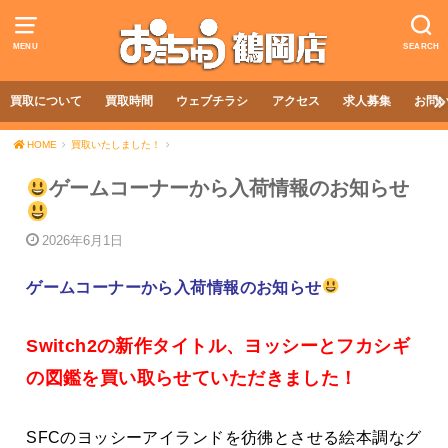
MENU
SEARCH
買取について
買取時間
ウェブチラシ
アクセス
求人募集
お問
HOME
買取いたしました！
ゲームコーナーから入荷情報のお知らせ
2026年6月1日
ゲームコーナーから入荷情報のお知らせ
Switch2の新作タイトル、ヨッシーとフカシギ
の図鑑を買い取らせていただきました！
SFCのヨッシーアイランドを彷彿とさせる絵本調なグ