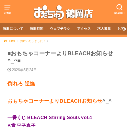
MENU
SEARCH
買取について
買取時間
ウェブチラシ
アクセス
求人募集
お問
HOME
買取いたしました！
■おもちゃコーナーよりBLEACHお知らせ
^_^■
2026年5月24日
倒れろ 逆撫
おもちゃコーナーよりBLEACHお知らせ
^_^
一番くじ BLEACH Stirring Souls vol.4
B賞 平子真子