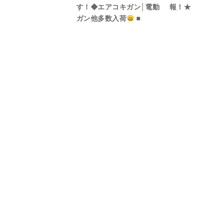
す！◆エアコキガン│電動
報！★
ガン他多数入荷
■