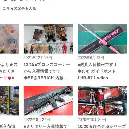
2021年12月15日
2022年6月12日
ーより★ス
12/15■プロレスコーナー
■釣具入荷情報です！
みたくさ
から入荷情報です！
◆(34) ガイドポスト
〜
■
◆BE@RBRICK 内藤…
LHR-57 Ladies…
2022年8月27日
2020年10月20日
ゃ新入荷情
■ミリタリー入荷情報で
10/20★超合金魂シリーズ