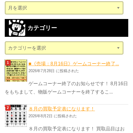
ア
ー
カ
カテゴリー
イ
ブ
カ
テ
ゴ
■《売場：8月16日》ゲームコーナー終了...
リ
2026年7月28日 に投稿された
ー
ゲームコーナー終了のお知らせです！ 8月16日
をもちまして、物販ゲームコーナーを終了するこ...
８月の買取予定表になります！
2026年8月2日 に投稿された
８月の買取予定表になります！ 買取品目はお