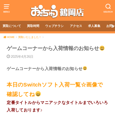
MENU
SEARCH
買取について
買取時間
ウェブチラシ
アクセス
求人募集
お問
HOME
買取いたしました！
ゲームコーナーから入荷情報のお知らせ
2025年4月26日
ゲームコーナーから入荷情報のお知らせ
本日のSwitchソフト入荷一覧☆画像で
確認してね
定番タイトルからマニアックなタイトルまでいろいろ
入荷しております♪