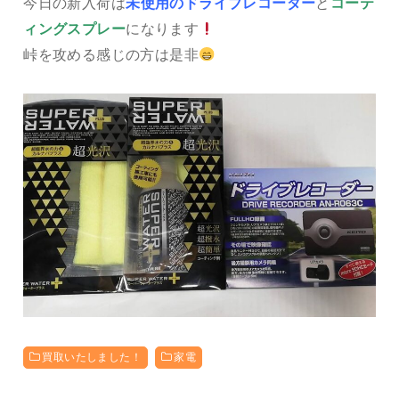
今日の新入荷は
未使用のドライブレコーダー
と
コーテ
ィングスプレー
になります
峠を攻める感じの方は是非
買取いたしました！
家電