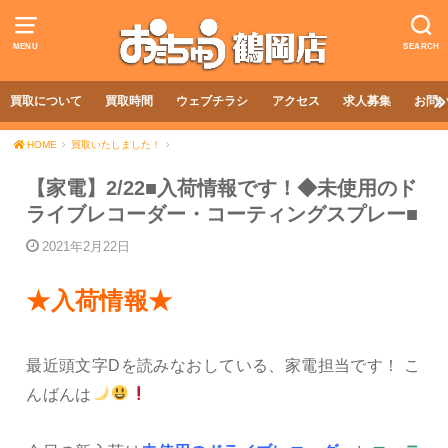
MENU
SEARCH
買取について
買取時間
ウェブチラシ
アクセス
求人募集
お問
HOME
買取いたしました！
【家電】2/22■入荷情報です！◆未使用のド
ライブレコーダー・コーティングスプレー■
2021年2月22日
★入荷情報★
最近頭文字Dを読みなおしている、家電担当です！ こ
んばんは