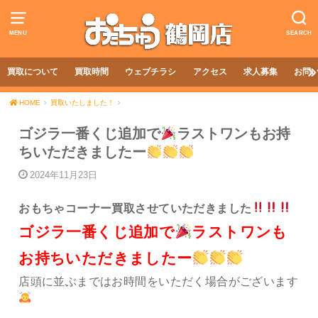
MENU
SEARCH
買取について
買取時間
ウェブチラシ
アクセス
求人募集
お問
HOME
買取いたしました！
ゴジラ一番くじ追加で
ラストワンもお持
ちいただきましたー
2024年11月23日
おもちゃコーナー買取させていただきました
ゴジラ一番くじ追加で
ラストワンも
お持ちいただきましたー
店頭に並ぶまではお時間をいただく場合がございます