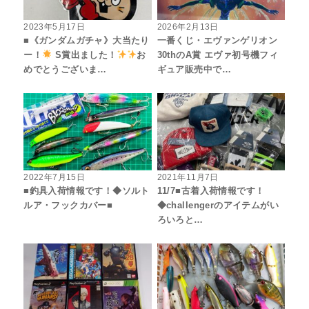
2023年5月17日
2026年2月13日
■《ガンダムガチャ》大当たり
一番くじ・エヴァンゲリオン
ー！
S賞出ました！
お
30thのA賞 エヴァ初号機フィ
めでとうございま…
ギュア販売中で…
2022年7月15日
2021年11月7日
■釣具入荷情報です！◆ソルト
11/7■古着入荷情報です！
ルア・フックカバー■
◆challengerのアイテムがい
ろいろと…