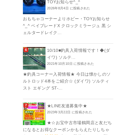
TOYお知らせ^_^
2026年8月4日 に投稿された
おもちゃコーナーよりホビー・TOYお知らせ
^_^ ベイブレードX クロックミラージュ 黒 シ
ェルタードレイク...
10/10■釣具入荷情報です！◆(ダ
イワ) ソルテ...
2021年10月10日 に投稿された
★釣具コーナー入荷情報★ 今日は懐かしのソ
ルトロッド4本をご紹介☆ (ダイワ) ソルティ
スト エギング ST-...
★LINE友達募集中★
2023年3月22日 に投稿された
★☆お宝中古市場鶴岡店と友だち
になるとお得なクーポンかもらえたりしちゃ