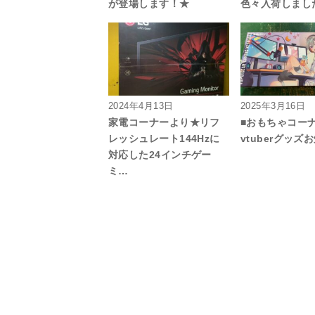
が登場します！★
色々入荷しました
2024年4月13日
2025年3月16日
家電コーナーより★リフ
■おもちゃコー
レッシュレート144Hzに
vtuberグッズ
対応した24インチゲー
ミ…