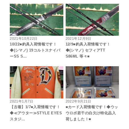
2021年10月22日
2021年12月9日
10/22■釣具入荷情報です！
12/9■釣具入荷情報です！
◆(シマノ) 19コルトスナイパ
◆(シマノ) セフィアTT
ーSS S…
S86ML 等々■
2021年1月7日
2022年9月21日
【古着】1/7■入荷情報です！
■カード入荷情報です！◆ウッ
◆≪アウター≫STYLE EYES
ウロボ若干の白欠け特化品入
スタジ…
荷しました！■