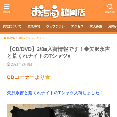
MENU
SEARCH
買取について
買取時間
ウェブチラシ
アクセス
求人募集
お問
HOME
買取いたしました！
【CD/DVD】2/8■入荷情報です！◆矢沢永吉
と荒くれナイトのTシャツ■
2021年2月8日
CDコーナーより
矢沢永吉と荒くれナイトのTシャツ入荷しました