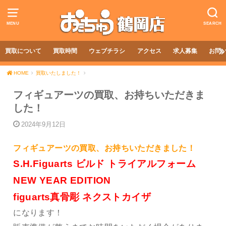
MENU
SEARCH
買取について
買取時間
ウェブチラシ
アクセス
求人募集
お問
HOME
買取いたしました！
フィギュアーツの買取、お持ちいただきま
した！
2024年9月12日
フィギュアーツの買取、お持ちいただきました！
S.H.Figuarts ビルド トライアルフォーム
NEW YEAR EDITION
figuarts真骨彫 ネクストカイザ
になります！