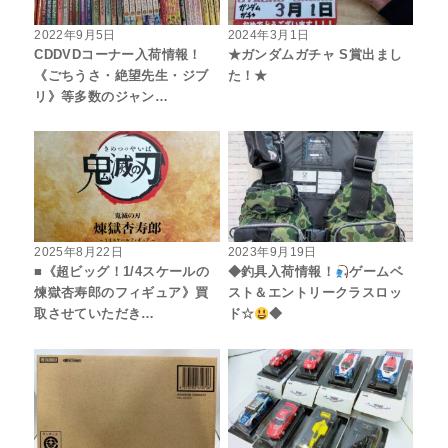
2022年9月5日
2024年3月1日
CDDVDコーナー入荷情報！
★ガンダムガチャ S賞出まし
《ごちうさ・絶望先生・ジブ
た！★
リ》等多数のジャン…
2025年8月22日
2023年9月19日
■《超ビッグ！1/4スケールの
◆釣具入荷情報！
ゲームベ
煉獄杏寿郎のフィギュア》買
スト＆エントリークラスロッ
取させていただき…
ド☆
◆