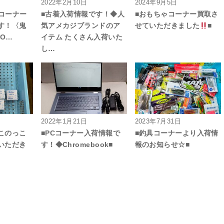
2022年2月10日
2024年9月5日
ゃコーナー
■古着入荷情報です！◆人
■おもちゃコーナー買取さ
す！〈鬼
気アメカジブランドのア
せていただきました
■
IO…
イテム たくさん入荷いた
し…
2022年1月21日
2023年7月31日
このっこ
■PCコーナー入荷情報で
■釣具コーナーより入荷情
いただき
す！◆Chromebook■
報のお知らせ☆■