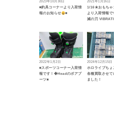
2023年10月30日
2021年1月16日
■釣具コーナーより入荷情
1/16★おもち
報のお知らせ
■
より入荷情報で
滅の刃 VIBRAT
2022年1月2日
2024年12月15日
■スポーツコーナー入荷情
ホロライブちょ
報です！◆Headのボアブ
各種買取させて
ーツ■
ました！