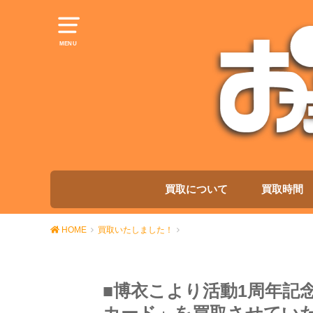
MENU
買取について
買取時間
HOME
買取いたしました！
■博衣こより活動1周年記