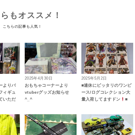
ちらもオススメ！
2025年4月30日
2025年5月2日
ーよりバ
おもちゃコーナーより
■連休にピッタリのワンピ
フィギュ
vtuberグッズお知らせ
ース/ログコレクション大
ていただ
^_^
量入荷してますドン
■