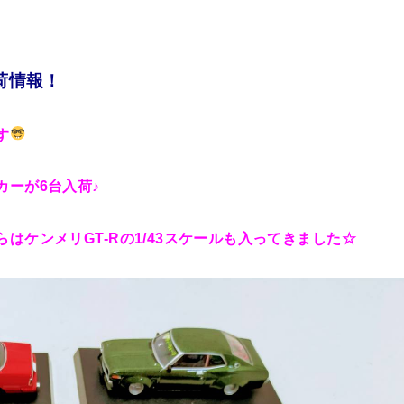
■
荷情報！
す
ーが6台入荷♪
はケンメリGT-Rの1/43スケールも入ってきました☆