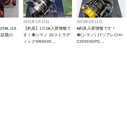
2021年1月13日
2023年4月11日
29■LiSA
【釣具】1/13■入荷情報で
■釣具入荷情報です！
々 話題の
す！◆シマノ 20ストラデ
◆(シマノ) 17ソアレCI4+
ィックSW6000…
C2000SSPG…