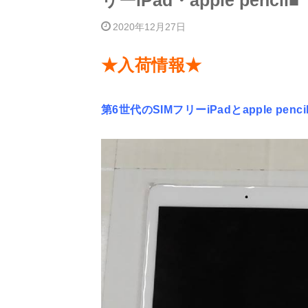
リーiPad・apple pencil■
2020年12月27日
★入荷情報★
第6世代のSIMフリーiPadとapple penci