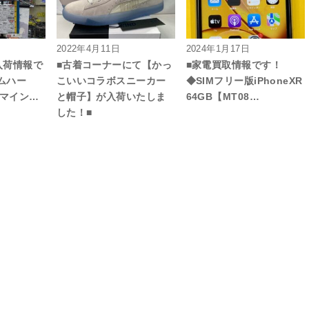
2022年4月11日
2024年1月17日
ゃ入荷情報で
■古着コーナーにて【かっ
■家電買取情報です！
ムハー
こいいコラボスニーカー
◆SIMフリー版iPhoneXR
・マイン…
と帽子】が入荷いたしま
64GB【MT08…
した！■