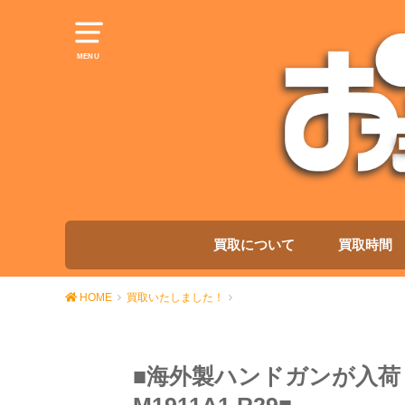
MENU
買取について
買取時間
HOME
買取いたしました！
■海外製ハンドガンが入荷し