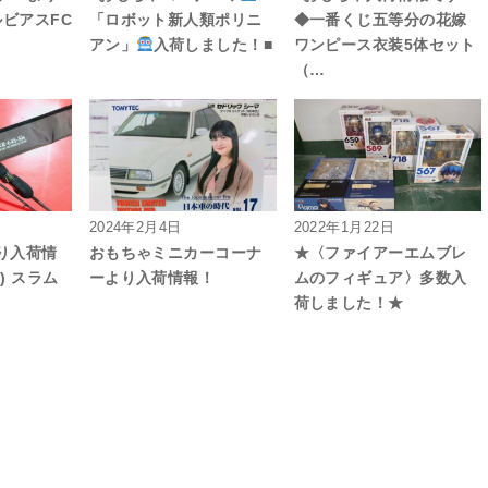
0ルビアスFC
「ロボット新人類ポリニ
◆一番くじ五等分の花嫁
アン」
入荷しました！■
ワンピース衣装5体セット
（…
2024年2月4日
2022年1月22日
り入荷情
おもちゃミニカーコーナ
★〈ファイアーエムブレ
) スラム
ーより入荷情報！
ムのフィギュア〉多数入
荷しました！★