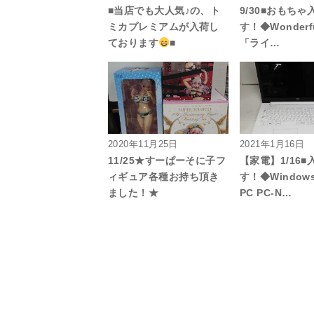
■当店でも大人気♪の、ト
9/30■おもち
ミカプレミアムが入荷し
す！◆Wonderfu
ております
■
「ライ…
2020年11月25日
2021年1月16日
11/25★すーぱーそに子フ
【家電】1/16
ィギュア各種お持ち頂き
す！◆Window
ました！★
PC PC-N…