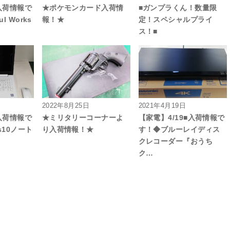
ゃ入荷情報で
★ポケモンカード入荷情
■ガンプラくん！数量限
l Works
報！★
定！スペシャルプライ
ス！■
2022年8月25日
2021年4月19日
■入荷情報で
★ミリタリーコーナーよ
【家電】4/19■入荷情報で
s10ノート
り入荷情報！★
す！◆ブルーレイディス
クレコーダー『おうち
ク…