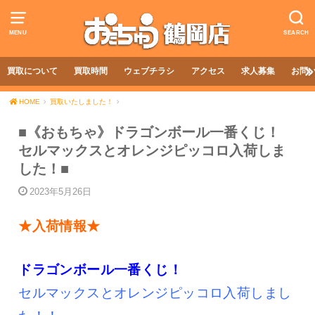
MENU
SEARCH
買取について
買取時間
ウェブチラシ
アクセス
求人募集
お問
HOME
買取いたしました！
■《おもちゃ》ドラゴンボール一番くじ！
セルマックスとオレンジピッコロ入荷しま
した！■
2023年5月26日
★入荷情報★
ドラゴンボール一番くじ！
セルマックスとオレンジピッコロ入荷しまし