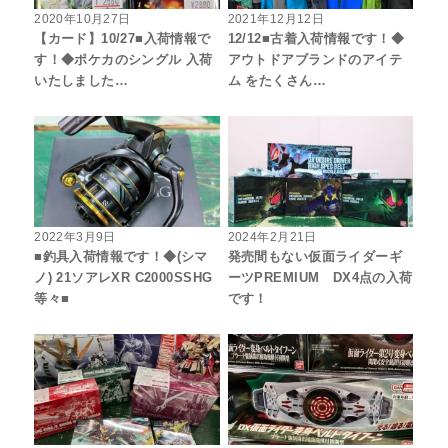
2020年10月27日
2021年12月12日
【カード】10/27■入荷情報で
12/12■古着入荷情報です！◆
す！◆ポケカのシングル 入荷
アウトドアブランドのアイテ
いたしました…
ム をたくさん…
2022年3月9日
2024年2月21日
■釣具入荷情報です！◆(シマ
発売間もない仮面ライダーギ
ノ) 21ソアレXR C2000SSHG
ーツPREMIUM DX4点の入荷
等々■
です！