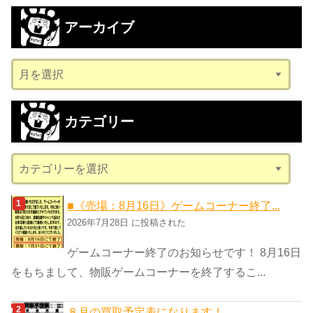
アーカイブ
ア
ー
カ
カテゴリー
イ
ブ
カ
テ
ゴ
■《売場：8月16日》ゲームコーナー終了...
リ
2026年7月28日 に投稿された
ー
ゲームコーナー終了のお知らせです！ 8月16日
をもちまして、物販ゲームコーナーを終了するこ...
８月の買取予定表になります！