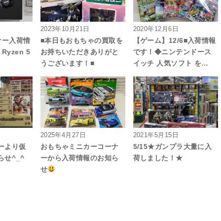
2023年10月21日
2020年12月6日
ーナー入荷情
■本日もおもちゃの買取を
【ゲーム】12/6■入荷情報
yzen 5
お持ちいただきありがと
です！◆ニンテンドース
うございます！■
イッチ 人気ソフト を…
2025年4月27日
2021年5月15日
ーより仮
おもちゃミニカーコーナ
5/15★ガンプラ大量に入
せ^_^
ーから入荷情報のお知ら
荷しました！★
せ