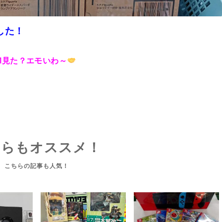
した！
M見た？エモいわ～
ちらもオススメ！