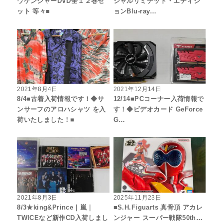
ウケンジャーDVD全１２巻セ
シャルリミテッド・エディシ
ット 等々■
ョンBlu-ray…
2021年8月4日
2021年12月14日
8/4■古着入荷情報です！◆サ
12/14■PCコーナー入荷情報で
ンサーフのアロハシャツ を入
す！◆ビデオカード GeForce
荷いたしました！■
G…
2021年8月3日
2025年11月23日
8/3★king&Prince｜嵐｜
■S.H.Figuarts 真骨頂 アカレ
TWICEなど新作CD入荷しまし
ンジャー スーパー戦隊50th…