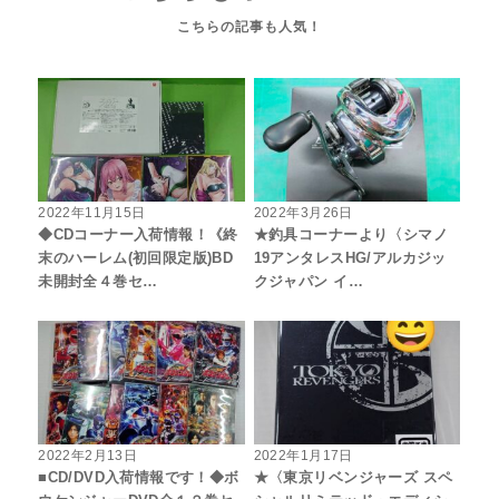
2022年11月15日
2022年3月26日
◆CDコーナー入荷情報！《終
★釣具コーナーより〈シマノ
末のハーレム(初回限定版)BD
19アンタレスHG/アルカジッ
未開封全４巻セ…
クジャパン イ…
2022年2月13日
2022年1月17日
■CD/DVD入荷情報です！◆ボ
★〈東京リベンジャーズ スペ