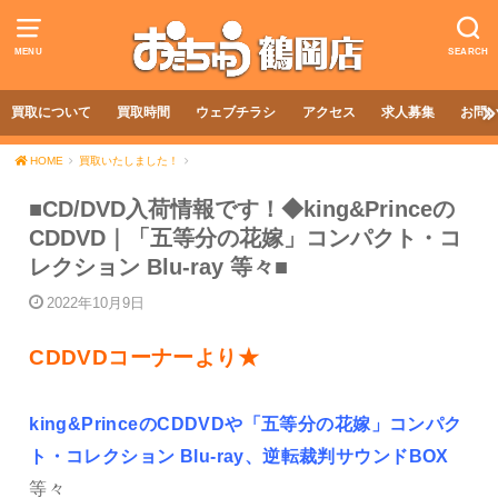
MENU
SEARCH
買取について
買取時間
ウェブチラシ
アクセス
求人募集
お問
HOME
買取いたしました！
■CD/DVD入荷情報です！◆king&Princeの
CDDVD｜「五等分の花嫁」コンパクト・コ
レクション Blu-ray 等々■
2022年10月9日
CDDVDコーナーより★
king&PrinceのCDDVDや「五等分の花嫁」コンパク
ト・コレクション Blu-ray、逆転裁判サウンドBOX
等々